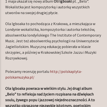
1 maja ukazał się nowy album
Oli Igboaki
pt. „Belo”.
Wokalistka jest kompozytorką i autorką wszystkich
utworów na swojej drugiej płycie.
TERAZ W RAMÓWCE
Ola Igboaka to pochodząca z Krakowa, a mieszkająca w
LIGHT ORBIT
Londynie wokalistka, kompozytorka i autorka tekstów,
06:00
12:00
absolwentka londyńskiego The Institute of Contemporary
Music. Jest też absolwentką psychologii na Uniwersytecie
NASTĘPNIE W RAMÓWCE
Jagiellońskim. Muzyczną edukację pobierała w klasie
INDIE ORBIT
skrzypiec, a później w Krakowskiej Szkole Jazzu i Muzyki
12:00
14:00
Rozrywkowej.
Polecamy recenzję portalu
http://polskaplyta-
polskamuzyka.pl/
Ola Igboaka powraca w wielkim stylu. Jej drugi album
Radio Orbit
„Belo” to refleksja nad życiem rozpisana na dźwiękach
soulu, żywego popu i jazzowej niejednoznaczności. A to
wszystko okraszone niezwykle istotnym, poetyckim