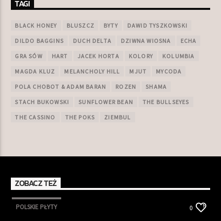
TAGI
BLACK HONEY
BLUSZCZ
BYTY
DAWID TYSZKOWSKI
DILDO BAGGINS
DUCH DELTA
DZIWNA WIOSNA
ECHA
GRA SÓW
HART
JACEK HORTA
KOLORY
KOLUMBIA
MAGDA KLUZ
MELANCHOLY HILL
MJUT
MYCODA
POLA CHOBOT & ADAM BARAN
ROZEN
SHAMA
STACH BUKOWSKI
SUNFLOWER BEAN
THE BULLSEYES
THE CASSINO
THE POKS
ZIEMBUL
ZOBACZ TEŻ
POLSKIE PŁYTY
0