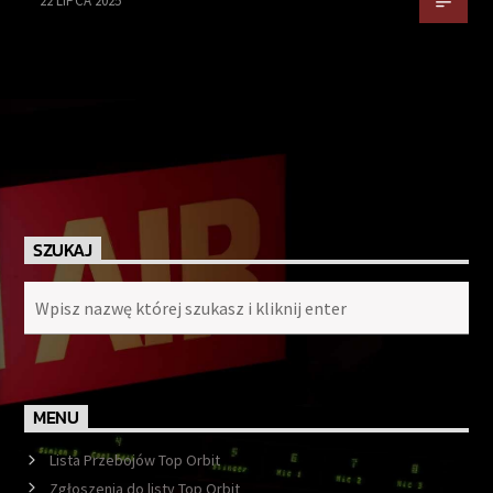
22 LIPCA 2025
SZUKAJ
MENU
Lista Przebojów Top Orbit
Zgłoszenia do listy Top Orbit