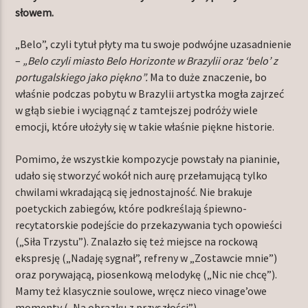
słowem.
„Belo”, czyli tytuł płyty ma tu swoje podwójne uzasadnienie
–
„Belo czyli miasto Belo Horizonte w Brazylii oraz ‘belo’ z
portugalskiego jako piękno”.
Ma to duże znaczenie, bo
właśnie podczas pobytu w Brazylii artystka mogła zajrzeć
w głąb siebie i wyciągnąć z tamtejszej podróży wiele
emocji, które ułożyły się w takie właśnie piękne historie.
Pomimo, że wszystkie kompozycje powstały na pianinie,
udało się stworzyć wokół nich aurę przełamującą tylko
chwilami wkradającą się jednostajność. Nie brakuje
poetyckich zabiegów, które podkreślają śpiewno-
recytatorskie podejście do przekazywania tych opowieści
(„Siła Trzystu”). Znalazło się też miejsce na rockową
ekspresję („Nadaję sygnał”, refreny w „Zostawcie mnie”)
oraz porywającą, piosenkową melodykę („Nic nie chcę”).
Mamy też klasycznie soulowe, wręcz nieco vinage’owe
momenty („Na obrazku z przyszłości”).