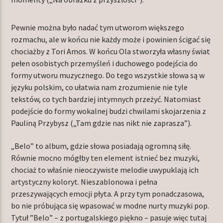
Pewnie można było nadać tym utworom większego
rozmachu, ale w końcu nie każdy może i powinien ścigać się
chociażby z Tori Amos. W końcu Ola stworzyła własny świat
pełen osobistych przemyśleń i duchowego podejścia do
formy utworu muzycznego. Do tego wszystkie słowa są w
języku polskim, co ułatwia nam zrozumienie nie tyle
tekstów, co tych bardziej intymnych przeżyć. Natomiast
podejście do formy wokalnej budzi chwilami skojarzenia z
Pauliną Przybysz („Tam gdzie nas nikt nie zaprasza”).
„Belo” to album, gdzie słowa posiadają ogromną siłę.
Równie mocno mógłby ten element istnieć bez muzyki,
chociaż to właśnie nieoczywiste melodie uwypuklają ich
artystyczny koloryt. Nieszablonowa i pełna
przeszywających emocji płyta. A przy tym ponadczasowa,
bo nie próbująca się wpasować w modne nurty muzyki pop.
Tytuł ”Belo” – z portugalskiego piękno – pasuje więc tutaj