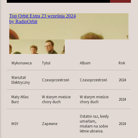
TERAZ W RAMÓWCE
LIGHT ORBIT
06:00
12:00
NASTĘPNIE W RAMÓWCE
Wykonawca
Tytuł
Album
Rok
EXTRA ORBIT
12:00
14:00
Warsztat
Czasoprzestrzeń
Czasoprzestrzeń
2024
Elektryczny
Mały Atlas
W starym mieście
W starym mieście
2024
Burz
chory duch
chory duch
Radio Orbit
Ostatni raz, kiedy
umarlam,
IKSY
Zapewne
2024
mialam na sobie
letnie ubrania.