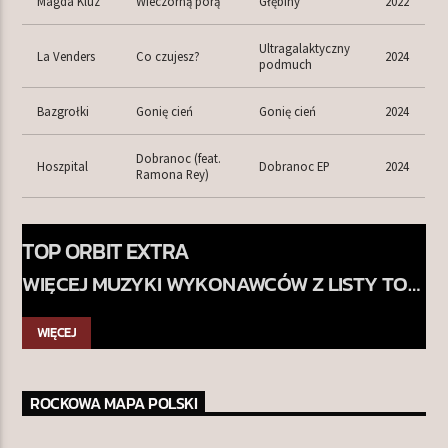
Magda Kluz
Wieczorną porą
Głębiny
2022
Ultragalaktyczny
La Venders
Co czujesz?
2024
podmuch
Bazgrołki
Gonię cień
Gonię cień
2024
Dobranoc (feat.
Hoszpital
Dobranoc EP
2024
Ramona Rey)
TOP ORBIT EXTRA
WIĘCEJ MUZYKI WYKONAWCÓW Z LISTY TOP
ORBIT
WIĘCEJ
ROCKOWA MAPA POLSKI