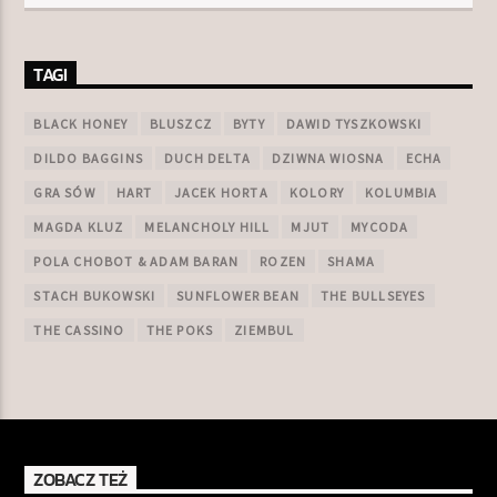
TAGI
BLACK HONEY
BLUSZCZ
BYTY
DAWID TYSZKOWSKI
DILDO BAGGINS
DUCH DELTA
DZIWNA WIOSNA
ECHA
GRA SÓW
HART
JACEK HORTA
KOLORY
KOLUMBIA
MAGDA KLUZ
MELANCHOLY HILL
MJUT
MYCODA
POLA CHOBOT & ADAM BARAN
ROZEN
SHAMA
STACH BUKOWSKI
SUNFLOWER BEAN
THE BULLSEYES
THE CASSINO
THE POKS
ZIEMBUL
ZOBACZ TEŻ