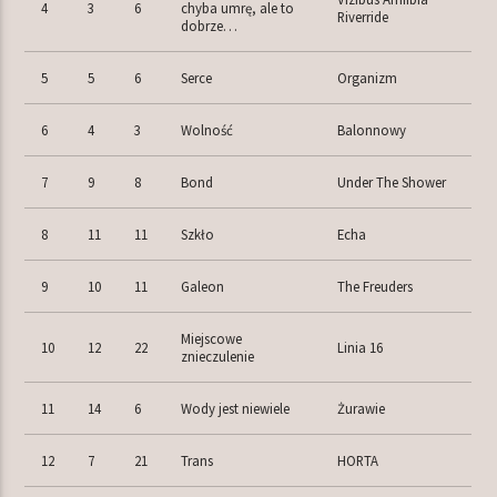
4
3
6
chyba umrę, ale to
Riverride
dobrze…
5
5
6
Serce
Organizm
6
4
3
Wolność
Balonnowy
7
9
8
Bond
Under The Shower
8
11
11
Szkło
Echa
9
10
11
Galeon
The Freuders
Miejscowe
10
12
22
Linia 16
znieczulenie
11
14
6
Wody jest niewiele
Żurawie
12
7
21
Trans
HORTA