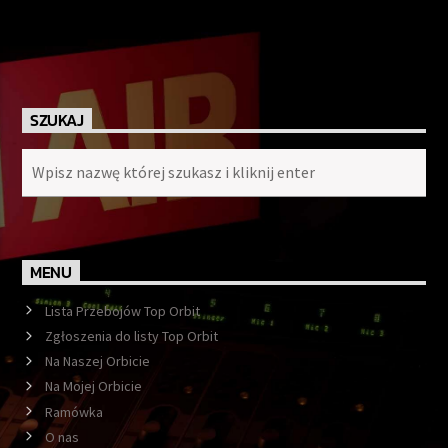
SZUKAJ
MENU
Lista Przebojów Top Orbit
Zgłoszenia do listy Top Orbit
Na Naszej Orbicie
Na Mojej Orbicie
Ramówka
O nas