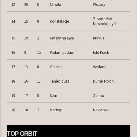
13
20
5
Chwila
Wczasy
Zespół Myśli
14
15
8
Konstelacje
Niespokojnych
15
19
2
Kwiaty na łące
Kurkus
16
8
15
Padam padam
Edit Piach
17
13
8
Opiekun
Vayland
18
16
13
Taniec dusz
Dumb Moon
19
17
5
Sam
Zimno
20
18
2
Martwy
Navvrocki
TOP ORBIT