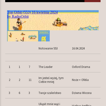
TERAZ W RAMÓWCE
LIGHT ORBIT WEEKEND
10:00
12:00
NASTĘPNIE W RAMÓWCE
Notowanie 553
16.04.2024
INDIE ORBIT WEEKEND
12:00
14:00
1
1
7
The Leader
Oxford Drama
Im jesteś wyżej, tym
2
2
11
Noże + Ofelia
Ciebie mniej
Radio Orbit
3
6
3
Twoje szaleństwo
Dziwna Wiosna
Ukąsił mnie wąż i
Vizibus Amfibia