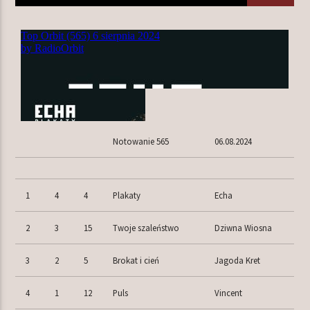
TERAZ W RAMÓWCE
LIGHT ORBIT
06:00
12:00
NASTĘPNIE W RAMÓWCE
Notowanie 565
06.08.2024
EXTRA ORBIT
12:00
14:00
1
4
4
Plakaty
Echa
2
3
15
Twoje szaleństwo
Dziwna Wiosna
Radio Orbit
3
2
5
Brokat i cień
Jagoda Kret
4
1
12
Puls
Vincent