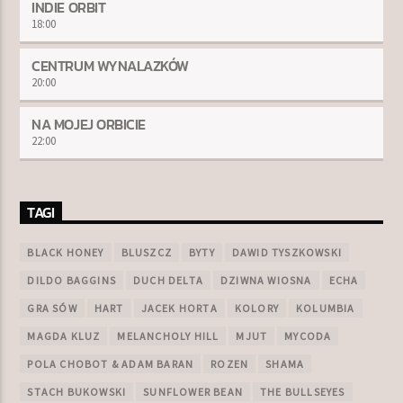
INDIE ORBIT
18:00
CENTRUM WYNALAZKÓW
20:00
NA MOJEJ ORBICIE
22:00
TAGI
BLACK HONEY
BLUSZCZ
BYTY
DAWID TYSZKOWSKI
DILDO BAGGINS
DUCH DELTA
DZIWNA WIOSNA
ECHA
GRA SÓW
HART
JACEK HORTA
KOLORY
KOLUMBIA
MAGDA KLUZ
MELANCHOLY HILL
MJUT
MYCODA
POLA CHOBOT & ADAM BARAN
ROZEN
SHAMA
STACH BUKOWSKI
SUNFLOWER BEAN
THE BULLSEYES