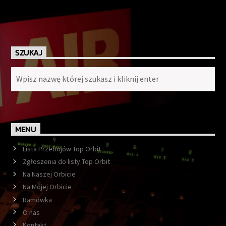
SZUKAJ
MENU
Lista Przebojów Top Orbit
Zgłoszenia do listy Top Orbit
Na Naszej Orbicie
Na Mojej Orbicie
Ramówka
O nas
Kontakt