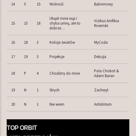
14
5
15
Wolność
Balonnowy
Ukąsił mnie wąż i
Vizibus Amfibia
15
13
18
chyba umrę, ale to
Riverride
dobrze…
16
18
3
Kolizje światów
MyCoda
17
19
3
Projekcje
Deluzja
Pola Chobot &
18
P
4
Chodźmy do mnie
Adam Baran
19
N
1
Strych
Zachwyt
20
N
1
Nie wiem
Antidotum
TOP ORBIT