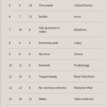
5
9
19
The Leader
Oxford Drama
6
7
12
Budda
noco
Gdy spojrzysz w
7
10
8
M2Schron
niebo
8
6
4
Kolorowy ptak
Leepy
9
8
4
Nie chce
Zimno
10
11
5
Kierunek
Przebiśniegi
11
14
5
Trujące kwiaty
Biały Falochron
12
12
8
Nic nie trwa wietrznie
Madame Affair
13
15
11
Mleko
Tekla Goldman