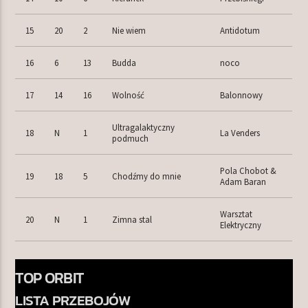
15
20
2
Nie wiem
Antidotum
16
6
13
Budda
noco
17
14
16
Wolność
Balonnowy
Ultragalaktyczny
18
N
1
La Venders
podmuch
Pola Chobot &
19
18
5
Chodźmy do mnie
Adam Baran
Warsztat
20
N
1
Zimna stal
Elektryczny
TOP ORBIT
LISTA PRZEBOJÓW