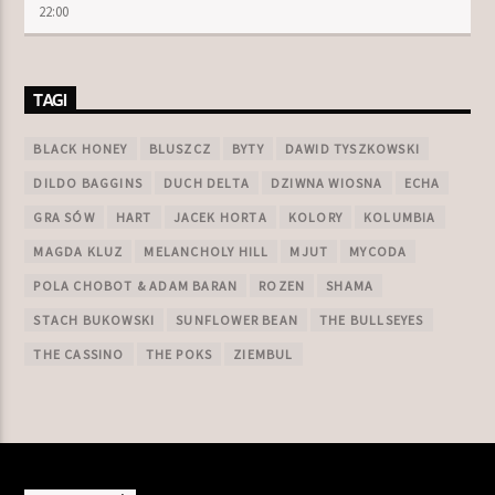
22:00
TAGI
BLACK HONEY
BLUSZCZ
BYTY
DAWID TYSZKOWSKI
DILDO BAGGINS
DUCH DELTA
DZIWNA WIOSNA
ECHA
GRA SÓW
HART
JACEK HORTA
KOLORY
KOLUMBIA
MAGDA KLUZ
MELANCHOLY HILL
MJUT
MYCODA
POLA CHOBOT & ADAM BARAN
ROZEN
SHAMA
STACH BUKOWSKI
SUNFLOWER BEAN
THE BULLSEYES
THE CASSINO
THE POKS
ZIEMBUL