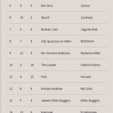
5
9
5
Nie chce
Zimno
6
19
2
Strych
Zachwyt
7
3
6
Brokat i cień
Jagoda Kret
8
7
9
Gdy spojrzysz w niebo
M2Schron
9
12
9
Nic nie trwa wietrznie
Madame Affair
10
5
20
The Leader
Oxford Drama
11
4
13
Puls
Vincent
12
6
4
Kolizje światów
MyCoda
13
P
4
Jestem Dildo Baggins
Dildo Baggins
14
10
6
Kierunek
Przebiśniegi