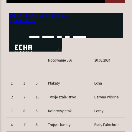
TERAZ W RAMÓWCE
INDIE ORBIT
14:00
16:00
NASTĘPNIE W RAMÓWCE
Notowanie 566
20.08.2024
EXTRA ORBIT
16:00
18:00
1
1
5
Plakaty
Echa
2
2
16
Twoje szaleństwo
Dziwna Wiosna
Radio Orbit
3
8
5
Kolorowy ptak
Leepy
4
11
6
Trujące kwiaty
Biały Falochron