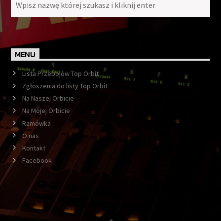
MENU
Lista Przebojów Top Orbit
Zgłoszenia do listy Top Orbit
Na Naszej Orbicie
Na Mojej Orbicie
Ramówka
O nas
Kontakt
Facebook