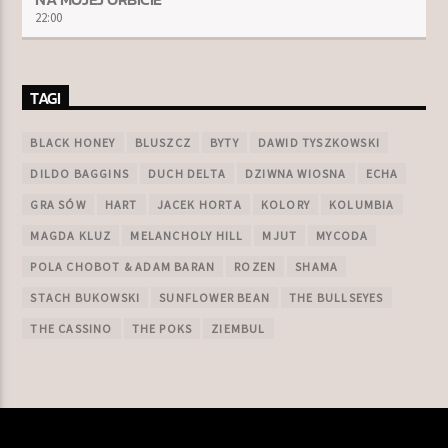
22:00
TAGI
BLACK HONEY
BLUSZCZ
BYTY
DAWID TYSZKOWSKI
DILDO BAGGINS
DUCH DELTA
DZIWNA WIOSNA
ECHA
GRA SÓW
HART
JACEK HORTA
KOLORY
KOLUMBIA
MAGDA KLUZ
MELANCHOLY HILL
MJUT
MYCODA
POLA CHOBOT & ADAM BARAN
ROZEN
SHAMA
STACH BUKOWSKI
SUNFLOWER BEAN
THE BULLSEYES
THE CASSINO
THE POKS
ZIEMBUL