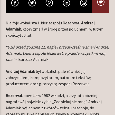
TERAZ W RAMÓWCE
Nie żyje wokalista i lider zespołu Rezerwat.
Andrzej
LIGHT ORBIT
Adamiak
, który zmarł w środę przed południem, w lutym
06:00
12:00
skończył 60 lat.
“Dziś przed godziną 11. nagle i przedwcześnie zmarł Andrzej
NASTĘPNIE W RAMÓWCE
Adamiak. Lider zespołu Rezerwat, a przede wszystkim mój
EXTRA ORBIT
tata.”
– Bartosz Adamiak
12:00
14:00
Andrzej Adamiak
był wokalistą, ale również jej
założycielem, kompozytorem, autorem tekstów,
producentem oraz gitarzystą zespołu Rezerwat.
Radio Orbit
Rezerwat
powstał w 1982 w Łodzi, a trzy lata później
nagrał swój największy hit „Zaopiekuj się mną”. Andrzej
Adamiak był jednym z twórców tekstu przeboju, do
którego muzykę napisali Zbigniew Nikodemski i Piotr