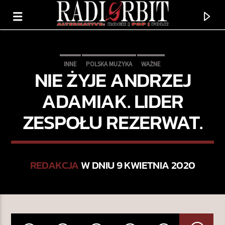
INNE
POLSKA MUZYKA
WAŻNE
NIE ŻYJE ANDRZEJ
ADAMIAK. LIDER
ZESPOŁU REZERWAT.
REDAKCJA
W DNIU 9 KWIETNIA 2020
TERAZ GRAMY
THE DEVIL YOU KNOW
L.A. GUNS