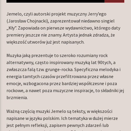
Jemelo, czyli autorski projekt muzyczny Jerry’ego
(Jarosław Chojnacki), zaprezentował niedawno singiel
TERAZ W RAMÓWCE
„Kły”. Zapowiada on pierwsze wydawnictwo, którego daty
LIGHT ORBIT WEEKEND
premiery jeszcze nie znamy. Artysta jednak zdradza, że
18:00
20:00
większość utworów już jest napisanych.
Muzyka jaką prezentuje to szeroko rozumiany rock
NASTĘPNIE W RAMÓWCE
Z ARCHIWUM RADIA ORBIT
alternatywny, często inspirowany muzyką lat 90tych, a
zwłaszcza falą tzw. grunge-rocka. Specyficzna melodyka i
20:00
22:00
energia tamtych czasów przefiltrowana przez własne
emocje, wzbogacona przez bardziej współczesne i poza
rockowe, a nawet poza muzyczne inspiracje, to składniki jej
brzmienia.
Radio Orbit
Ważną częścią muzyki Jemelo są teksty, w większości
napisane w języku polskim. Ich tematyka w dużej mierze
jest pełnym refleksji, zapisem pewnych zdarzeń lub