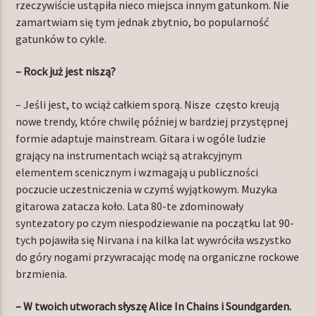
rzeczywiście ustąpiła nieco miejsca innym gatunkom. Nie
zamartwiam się tym jednak zbytnio, bo popularność
gatunków to cykle.
– Rock już jest niszą?
– Jeśli jest, to wciąż całkiem sporą. Nisze często kreują
nowe trendy, które chwilę później w bardziej przystępnej
formie adaptuje mainstream. Gitara i w ogóle ludzie
grający na instrumentach wciąż są atrakcyjnym
elementem scenicznym i wzmagają u publiczności
poczucie uczestniczenia w czymś wyjątkowym. Muzyka
gitarowa zatacza koło. Lata 80-te zdominowały
syntezatory po czym niespodziewanie na początku lat 90-
tych pojawiła się Nirvana i na kilka lat wywróciła wszystko
do góry nogami przywracając modę na organiczne rockowe
brzmienia.
– W twoich utworach słyszę Alice In Chains i Soundgarden.