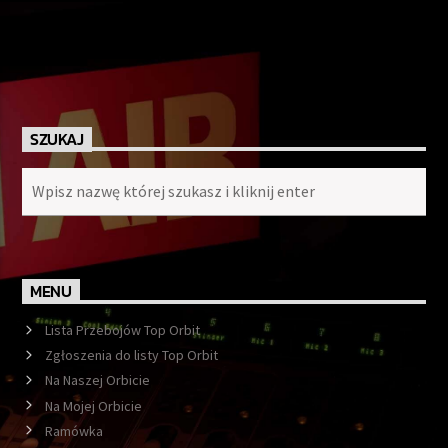
SZUKAJ
MENU
Lista Przebojów Top Orbit
Zgłoszenia do listy Top Orbit
Na Naszej Orbicie
Na Mojej Orbicie
Ramówka