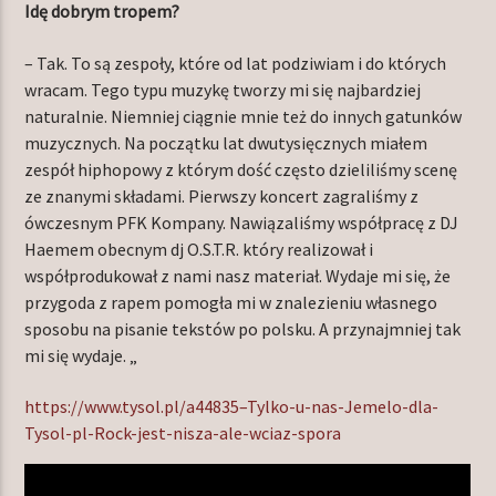
Idę dobrym tropem?
– Tak. To są zespoły, które od lat podziwiam i do których
wracam. Tego typu muzykę tworzy mi się najbardziej
naturalnie. Niemniej ciągnie mnie też do innych gatunków
muzycznych. Na początku lat dwutysięcznych miałem
zespół hiphopowy z którym dość często dzieliliśmy scenę
ze znanymi składami. Pierwszy koncert zagraliśmy z
ówczesnym PFK Kompany. Nawiązaliśmy współpracę z DJ
Haemem obecnym dj O.S.T.R. który realizował i
współprodukował z nami nasz materiał. Wydaje mi się, że
przygoda z rapem pomogła mi w znalezieniu własnego
sposobu na pisanie tekstów po polsku. A przynajmniej tak
mi się wydaje. „
https://www.tysol.pl/a44835–Tylko-u-nas-Jemelo-dla-
Tysol-pl-Rock-jest-nisza-ale-wciaz-spora