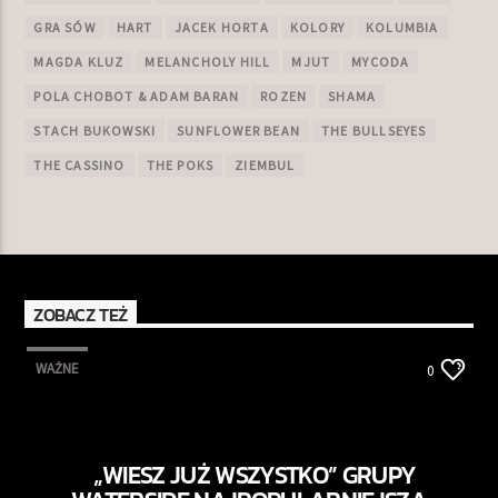
GRA SÓW
HART
JACEK HORTA
KOLORY
KOLUMBIA
MAGDA KLUZ
MELANCHOLY HILL
MJUT
MYCODA
POLA CHOBOT & ADAM BARAN
ROZEN
SHAMA
STACH BUKOWSKI
SUNFLOWER BEAN
THE BULLSEYES
THE CASSINO
THE POKS
ZIEMBUL
ZOBACZ TEŻ
WAŻNE
0
„WIESZ JUŻ WSZYSTKO” GRUPY