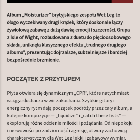
Album „Moisturizer” brytyjskiego zespołu Wet Leg to
długo wyczekiwany drugi krążek, który doskonale łączy
TERAZ W RAMÓWCE
żywiołową zabawę z dużą dawką emocji i szczerości. Grupa
NIGHT ORBIT
z Isle of Wight, rozbudowana z duetu do pięcioosobowego
00:00
06:00
składu, uniknęła klasycznego efektu „trudnego drugiego
albumu”, prezentując dojrzalsze, subtelniejsze i bardziej
bezpośrednie brzmienie.
NASTĘPNIE W RAMÓWCE
LIGHT ORBIT WEEKEND
06:00
08:00
POCZĄTEK Z PRZYTUPEM
Płyta otwiera się dynamicznym „CPR”, które natychmiast
wciąga słuchacza w wir zakochania. Szybkie gitary i
energiczny rytm dają początek podróży przez cały album, a
kolejne kompozycje — „liquidize” i „catch these fists” —
Radio Orbit
eksplorują różne odcienie miłości i pożądania. Od niepokoju
i nerwowości po zadziorność i agresję, utwory zachowują
charakterystyczny dla Wet Leg lekki i zabawowy wymiar.