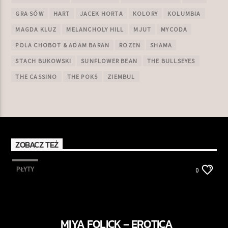
GRA SÓW
HART
JACEK HORTA
KOLORY
KOLUMBIA
MAGDA KLUZ
MELANCHOLY HILL
MJUT
MYCODA
POLA CHOBOT & ADAM BARAN
ROZEN
SHAMA
STACH BUKOWSKI
SUNFLOWER BEAN
THE BULLSEYES
THE CASSINO
THE POKS
ZIEMBUL
ZOBACZ TEŻ
PŁYTY
0
MIYA FOLICK – EROTICA