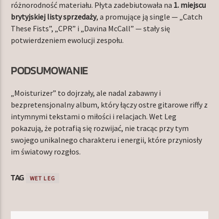
różnorodność materiału. Płyta zadebiutowała na
1. miejscu
brytyjskiej listy sprzedaży
, a promujące ją single — „Catch
These Fists”, „CPR” i „Davina McCall” — stały się
potwierdzeniem ewolucji zespołu.
PODSUMOWANIE
„Moisturizer” to dojrzały, ale nadal zabawny i
bezpretensjonalny album, który łączy ostre gitarowe riffy z
intymnymi tekstami o miłości i relacjach. Wet Leg
pokazują, że potrafią się rozwijać, nie tracąc przy tym
swojego unikalnego charakteru i energii, które przyniosły
im światowy rozgłos.
TAG
WET LEG