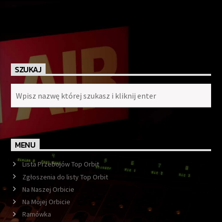
SZUKAJ
MENU
Lista Przebojów Top Orbit
Zgłoszenia do listy Top Orbit
Na Naszej Orbicie
Na Mojej Orbicie
Ramówka