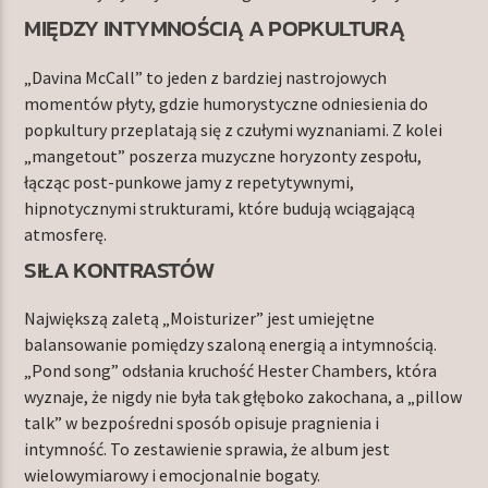
MIĘDZY INTYMNOŚCIĄ A POPKULTURĄ
„Davina McCall” to jeden z bardziej nastrojowych
momentów płyty, gdzie humorystyczne odniesienia do
popkultury przeplatają się z czułymi wyznaniami. Z kolei
„mangetout” poszerza muzyczne horyzonty zespołu,
łącząc post-punkowe jamy z repetytywnymi,
hipnotycznymi strukturami, które budują wciągającą
atmosferę.
SIŁA KONTRASTÓW
Największą zaletą „Moisturizer” jest umiejętne
balansowanie pomiędzy szaloną energią a intymnością.
„Pond song” odsłania kruchość Hester Chambers, która
wyznaje, że nigdy nie była tak głęboko zakochana, a „pillow
talk” w bezpośredni sposób opisuje pragnienia i
intymność. To zestawienie sprawia, że album jest
wielowymiarowy i emocjonalnie bogaty.