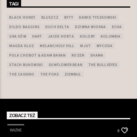
TAGI
BLACK HONEY
BLUSZCZ
BYTY
DAWID TYSZKOWSKI
DILDO BAGGINS
DUCH DELTA
DZIWNA WIOSNA
ECHA
GRA SÓW
HART
JACEK HORTA
KOLORY
KOLUMBIA
MAGDA KLUZ
MELANCHOLY HILL
MJUT
MYCODA
POLA CHOBOT & ADAM BARAN
ROZEN
SHAMA
STACH BUKOWSKI
SUNFLOWER BEAN
THE BULLSEYES
THE CASSINO
THE POKS
ZIEMBUL
ZOBACZ TEŻ
WAŻNE
0