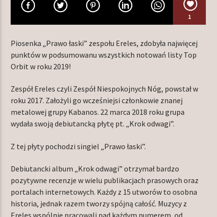
1
TERAZ W RAMÓWCE
Piosenka „Prawo łaski” zespołu Ereles, zdobyła najwięcej
CENTRUM WYNALAZKÓW
punktów w podsumowanu wszystkich notowań listy Top
20:00
22:00
Orbit w roku 2019!
Zespół Ereles czyli Zespół Niespokojnych Nóg, powstał w
NASTĘPNIE W RAMÓWCE
roku 2017. Założyli go wcześniejsi członkowie znanej
NA MOJEJ ORBICIE
metalowej grupy Kabanos. 22 marca 2018 roku grupa
22:00
24:00
wydała swoją debiutancką płytę pt. „Krok odwagi”.
Z tej płyty pochodzi singiel „Prawo łaski”.
Debiutancki album „Krok odwagi” otrzymał bardzo
Radio Orbit
pozytywne recenzje w wielu publikacjach prasowych oraz
portalach internetowych. Każdy z 15 utworów to osobna
historia, jednak razem tworzy spójną całość. Muzycy z
Ereles wspólnie pracowali nad każdym numerem, od