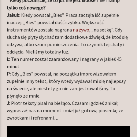
”
Kiedy poczuliście, że to już nie jest Moose The Tramp
tylko coś nowego?
Jakub:
Kiedy powstał „Bies”. Praca zaczęła iść zupełnie
inaczej. „Bies” powstał dość szybko. Większość
instrumentów została nagrana
na żywo
, „na setkę”. Gdy
słucha się płyty słychać tam dodatkowe dźwięki, że ktoś się
odzywa, albo szum pomieszczenia. To czynnik tej chaty i
odcięcia. Mieliśmy totalny luz.
Ł:
Ten numer został zaaranżowany i nagrany w jakieś 45
minut.
P:
Gdy „Bies” powstał, na początku improwizowałem
zupełnie inny tekst, który wtedy wydawał mi się najlepszy
na świecie, ale niestety go nie zarejestrowaliśmy. To
płynęło ze mnie.
J:
Piotr teksty pisał na bieżąco. Czasami gdzieś znikał,
wypraszał nas na moment i miał już gotową piosenkę ze
zwrotkami i refrenami. „