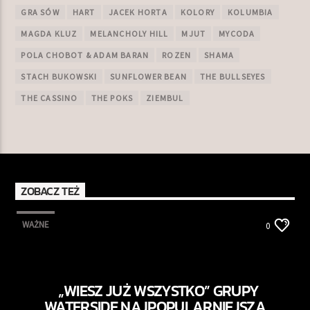
GRA SÓW
HART
JACEK HORTA
KOLORY
KOLUMBIA
MAGDA KLUZ
MELANCHOLY HILL
MJUT
MYCODA
POLA CHOBOT & ADAM BARAN
ROZEN
SHAMA
STACH BUKOWSKI
SUNFLOWER BEAN
THE BULLSEYES
THE CASSINO
THE POKS
ZIEMBUL
ZOBACZ TEŻ
WAŻNE
0
„WIESZ JUŻ WSZYSTKO” GRUPY
WATERSIDE NAJPOPULARNIEJSZĄ