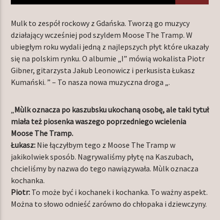
Mulk to zespół rockowy z Gdańska. Tworzą go muzycy
działający wcześniej pod szyldem Moose The Tramp. W
TERAZ W RAMÓWCE
ubiegłym roku wydali jedną z najlepszych płyt które ukazały
CENTRUM WYNALAZKÓW
się na polskim rynku. O albumie „I” mówią wokalista Piotr
20:00
22:00
Gibner, gitarzysta Jakub Leonowicz i perkusista Łukasz
Kumański. ” – To nasza nowa muzyczna droga „.
NASTĘPNIE W RAMÓWCE
NA MOJEJ ORBICIE
„
Mùlk oznacza po kaszubsku ukochaną osobę, ale taki tytuł
22:00
24:00
miała też piosenka waszego poprzedniego wcielenia
Moose The Tramp.
Łukasz:
Nie łączyłbym tego z Moose The Tramp w
jakikolwiek sposób. Nagrywaliśmy płytę na Kaszubach,
chcieliśmy by nazwa do tego nawiązywała. Mùlk oznacza
kochanka.
Radio Orbit
Piotr:
To może być i kochanek i kochanka. To ważny aspekt.
Można to słowo odnieść zarówno do chłopaka i dziewczyny.