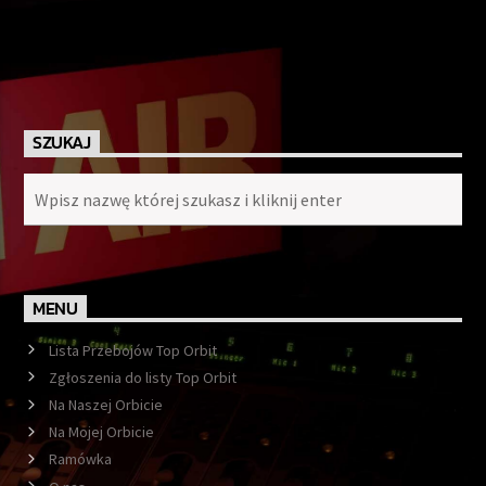
SZUKAJ
MENU
Lista Przebojów Top Orbit
Zgłoszenia do listy Top Orbit
Na Naszej Orbicie
Na Mojej Orbicie
Ramówka