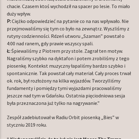
chacie. Czasem ktoś wychodził na spacer po lesie. To miało
duży wpływ.
P:
Ciężko odpowiedzieć na pytanie co na nas wpływało. Nie
przejmowaliśmy się tym co było na zewnątrz. Wyszliśmy z
rutyny codzienności. Rdzeń utworu „Szaman” powstał o
4:00 nad ranem, gdy prawie wszyscy spali.
Ł:
Śpiewaliśmy z Piotrem przy stole. Zagrał ten motyw.
Nagraliśmy szybko na dyktafon i potem zrobiliśmy z tego
piosenkę. Kontekst muzyczny łapaliśmy bardzo szybko i
spontanicznie. Tak powstał cały materiał. Cały proces trwał
ok. rok, był rozłożony na kilka wyjazdów. Tworzylliśmy
fundamenty i pomiędzy tymi wyjazdami pracowaliśmy
jeszcze nad tym w Gdańsku. Ostatnia pięciodniowa sesja
była przeznaczona już tylko na nagrywanie.”
Zespół zadebiutował w Radiu Orbit piosenką „Bies” w
styczniu 2019 roku.