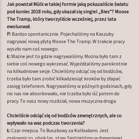
Jak powstał Mùlk w takiej formie jaką pokazaliście światu
pod koniec 2018 roku, gdy ukazał się singiel „Bies”? Moose
The Tramp, który tworzyliście wcześniej, przez lata
ewoluował.
P:
Bardzo spontanicznie. Pojechaliśmy na Kaszuby
nagrywać nową płytę Moose The Tramp. W trakcie pracy
wyszło nam coś nowego.
Ł:
Ważne jest to gdzie nagrywaliśmy. Można było tam z
siebie coś nowego wykrzesać. Wyjeżdżaliśmy parokrotnie
na kilkudniowe sesje. Chcieliśmy odciąć się od bodźców,
trzeba było tam zrobić kilkadziesiąt kroków by złapać
zasięg telefonem. Nagrywaliśmy w późnych godzinach, gdy
nic nas nie absorbowało, nie trzeba było iść potem do
pracy. To nasz nowy rozdział, nowa muzyczna droga.
Chcieliście odciąć się od bodźców zewnętrznych, ale co
wpływało na was podczas tworzenia?
Ł:
Czar miejsca. To Buszkowy za Kolbudami. Jest
malowniczo, obok las, staw. Siedzieliśmy w drewnianej