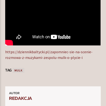
https://dziennikbaltycki.pl/zapomniec-sie-na-scenie-
rozmowa-z-muzykami-zespolu-mulk-o-plycie-i
TAG
MULK
AUTOR
REDAKCJA